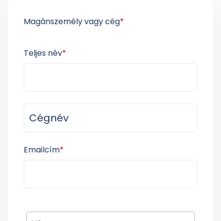
Magánszemély vagy cég
*
Teljes név
*
Emailcím
*