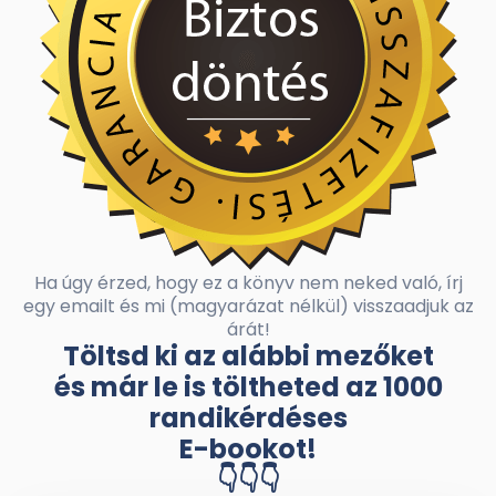
Ha úgy érzed, hogy ez a könyv nem neked való, írj
egy emailt és mi (magyarázat nélkül) visszaadjuk az
árát!
Töltsd ki az alábbi mezőket
és már le is töltheted az 1000
randikérdéses
E-bookot!
👇👇👇