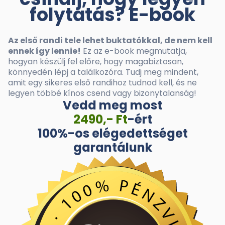
folytatás? E-book
Az első randi tele lehet buktatókkal, de nem kell
ennek így lennie!
Ez az e-book megmutatja,
hogyan készülj fel előre, hogy magabiztosan,
könnyedén lépj a találkozóra. Tudj meg mindent,
amit egy sikeres első randihoz tudnod kell, és ne
legyen többé kínos csend vagy bizonytalanság!
Vedd meg most
2490,- Ft
-ért
100%-os elégedettséget
garantálunk