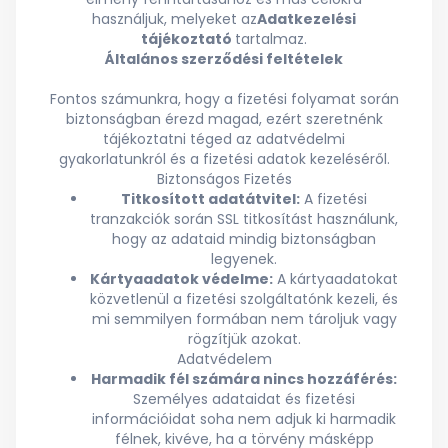
használjuk, melyeket az
Adatkezelési
tájékoztató
tartalmaz.
Általános szerződési feltételek
Fontos számunkra, hogy a fizetési folyamat során
biztonságban érezd magad, ezért szeretnénk
tájékoztatni téged az adatvédelmi
gyakorlatunkról és a fizetési adatok kezeléséről.
Biztonságos Fizetés
Titkosított adatátvitel:
A fizetési
tranzakciók során SSL titkosítást használunk,
hogy az adataid mindig biztonságban
legyenek.
Kártyaadatok védelme:
A kártyaadatokat
közvetlenül a fizetési szolgáltatónk kezeli, és
mi semmilyen formában nem tároljuk vagy
rögzítjük azokat.
Adatvédelem
Harmadik fél számára nincs hozzáférés:
Személyes adataidat és fizetési
információidat soha nem adjuk ki harmadik
félnek, kivéve, ha a törvény másképp