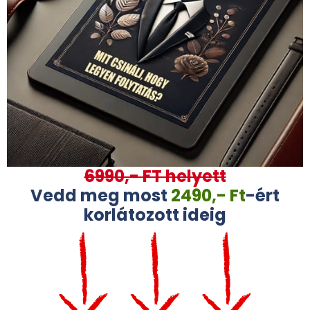
6990,- FT helyett
Vedd meg most
2490,- Ft
-ért
korlátozott ideig