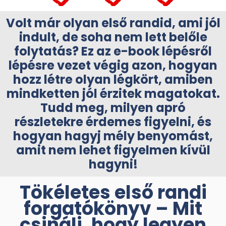
Volt már olyan első randid, ami jól
indult, de soha nem lett belőle
folytatás?
Ez az e-book lépésről
lépésre vezet végig azon, hogyan
hozz létre olyan légkört, amiben
mindketten jól érzitek magatokat.
Tudd meg, milyen apró
részletekre érdemes figyelni, és
hogyan hagyj mély benyomást,
amit nem lehet figyelmen kívül
hagyni!
Tökéletes első randi
forgatókönyv – Mit
csinálj, hogy legyen