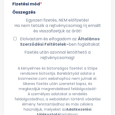
Fizetési mód
*
Összegzés
Egyszeri fizetés, NEM előfizetés!
Ha nem tetszik a rejtvénycsomag írj emailt
és visszafizetjük az árát!
Elolvastam és elfogadom az
Általános
Szerződési Feltételek
-
ben foglaltakat
Fizetés után azonnal letölthető a
rejtvénycsomag!
A kényelmes és biztonságos fizetést a Stripe
rendszere biztosítja. Bankkártyád adatai a
kvizmester.com webshophoz nem jutnak el.
Sikeres fizetés után üzenetet kapsz, és
megkezdjük megrendelésed feldolgozását!
A személyes adatokat a rendelés
feldolgozásához, a weboldalon történő vásárlási
élmény fenntartásához és más célokra
használjuk, melyeket az
Adatkezelési
tájékoztató
tartalmaz.