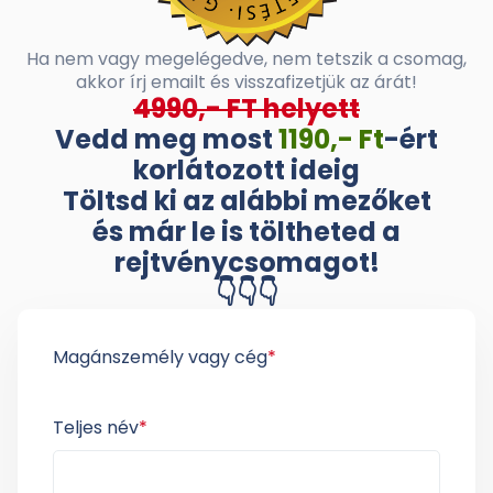
Ha nem vagy megelégedve, nem tetszik a csomag,
akkor írj emailt és visszafizetjük az árát!
4990,- FT helyett
Vedd meg most
1190,- Ft
-ért
korlátozott ideig
Töltsd ki az alábbi mezőket
és már le is töltheted a
rejtvénycsomagot!
👇👇👇
Magánszemély vagy cég
*
Teljes név
*