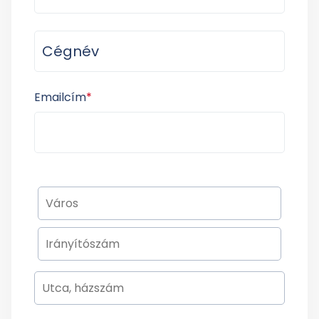
Emailcím
*