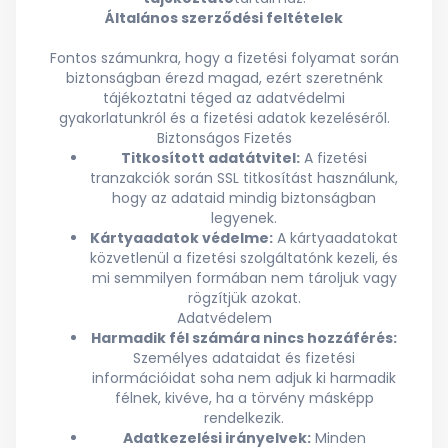
Általános szerződési feltételek
Fontos számunkra, hogy a fizetési folyamat során
biztonságban érezd magad, ezért szeretnénk
tájékoztatni téged az adatvédelmi
gyakorlatunkról és a fizetési adatok kezeléséről.
Biztonságos Fizetés
Titkosított adatátvitel:
A fizetési
tranzakciók során SSL titkosítást használunk,
hogy az adataid mindig biztonságban
legyenek.
Kártyaadatok védelme:
A kártyaadatokat
közvetlenül a fizetési szolgáltatónk kezeli, és
mi semmilyen formában nem tároljuk vagy
rögzítjük azokat.
Adatvédelem
Harmadik fél számára nincs hozzáférés:
Személyes adataidat és fizetési
információidat soha nem adjuk ki harmadik
félnek, kivéve, ha a törvény másképp
rendelkezik.
Adatkezelési irányelvek:
Minden