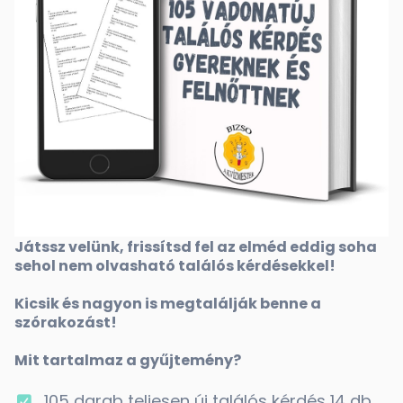
Játssz velünk, frissítsd fel az elméd eddig soha
sehol nem olvasható találós kérdésekkel!
Kicsik és nagyon is megtalálják benne a
szórakozást!
Mit tartalmaz a gyűjtemény?
105 darab teljesen új találós kérdés 14 db