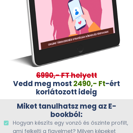
6990,- FT helyett
Vedd meg most
2490,- Ft
-ért
korlátozott ideig
Miket tanulhatsz meg az E-
bookból:
Hogyan készíts egy vonzó és őszinte profilt,
ami felkelti a figyelmet? Milyen képeket