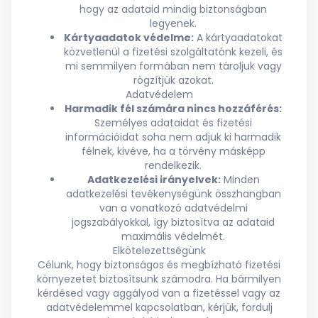
hogy az adataid mindig biztonságban
legyenek.
Kártyaadatok védelme:
A kártyaadatokat
közvetlenül a fizetési szolgáltatónk kezeli, és
mi semmilyen formában nem tároljuk vagy
rögzítjük azokat.
Adatvédelem
Harmadik fél számára nincs hozzáférés:
Személyes adataidat és fizetési
információidat soha nem adjuk ki harmadik
félnek, kivéve, ha a törvény másképp
rendelkezik.
Adatkezelési irányelvek:
Minden
adatkezelési tevékenységünk összhangban
van a vonatkozó adatvédelmi
jogszabályokkal, így biztosítva az adataid
maximális védelmét.
Elkötelezettségünk
Célunk, hogy biztonságos és megbízható fizetési
környezetet biztosítsunk számodra. Ha bármilyen
kérdésed vagy aggályod van a fizetéssel vagy az
adatvédelemmel kapcsolatban, kérjük, fordulj