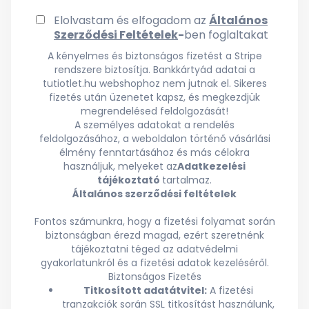
Elolvastam és elfogadom az
Általános
Szerződési Feltételek
-
ben foglaltakat
A kényelmes és biztonságos fizetést a Stripe
rendszere biztosítja. Bankkártyád adatai a
tutiotlet.hu webshophoz nem jutnak el. Sikeres
fizetés után üzenetet kapsz, és megkezdjük
megrendelésed feldolgozását!
A személyes adatokat a rendelés
feldolgozásához, a weboldalon történő vásárlási
élmény fenntartásához és más célokra
használjuk, melyeket az
Adatkezelési
tájékoztató
tartalmaz.
Általános szerződési feltételek
Fontos számunkra, hogy a fizetési folyamat során
biztonságban érezd magad, ezért szeretnénk
tájékoztatni téged az adatvédelmi
gyakorlatunkról és a fizetési adatok kezeléséről.
Biztonságos Fizetés
Titkosított adatátvitel:
A fizetési
tranzakciók során SSL titkosítást használunk,