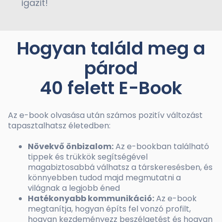
igazit!
Hogyan találd meg a
párod
40 felett E-Book
Az e-book olvasása után számos pozitív változást
tapasztalhatsz életedben:
Növekvő önbizalom:
Az e-bookban található
tippek és trükkök segítségével
magabiztosabbá válhatsz a társkeresésben, és
könnyebben tudod majd megmutatni a
világnak a legjobb éned
Hatékonyabb kommunikáció:
Az e-book
megtanítja, hogyan építs fel vonzó profilt,
hogyan kezdeményezz beszélgetést és hogyan