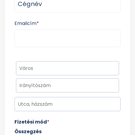
Emailcím
*
Fizetési mód
*
Összegzés