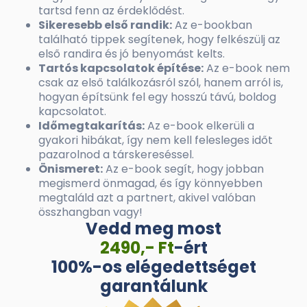
tartsd fenn az érdeklődést.
Sikeresebb első randik:
Az e-bookban
található tippek segítenek, hogy felkészülj az
első randira és jó benyomást kelts.
Tartós kapcsolatok építése:
Az e-book nem
csak az első találkozásról szól, hanem arról is,
hogyan építsünk fel egy hosszú távú, boldog
kapcsolatot.
Időmegtakarítás:
Az e-book elkerüli a
gyakori hibákat, így nem kell felesleges időt
pazarolnod a társkereséssel.
Önismeret:
Az e-book segít, hogy jobban
megismerd önmagad, és így könnyebben
megtaláld azt a partnert, akivel valóban
összhangban vagy!
Vedd meg most
2490,- Ft
-ért
100%-os elégedettséget
garantálunk