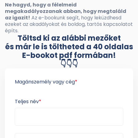
Ne hagyd, hogy a félelmeid
megakadályozzanak abban, hogy megtaláld
az igazit!
Az e-bookunk segít, hogy leküzdhesd
ezeket az akadályokat és boldog, tartós kapcsolatot
építs.
Töltsd ki az alábbi mezőket
és már le is töltheted a 40 oldalas
E-bookot pdf formában!
👇👇👇
Magánszemély vagy cég
*
Teljes név
*