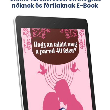
nőknek és férfiaknak E-Book